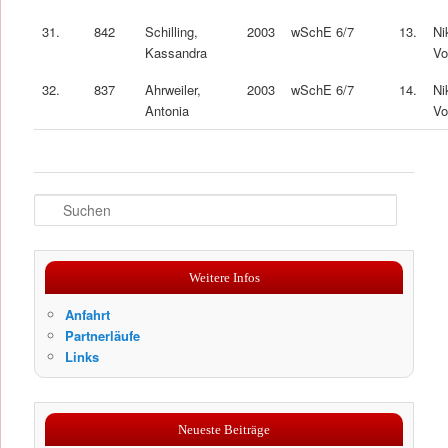
31.
842
Schilling,
2003
wSchE 6/7
13.
Ni
Kassandra
Vo
32.
837
Ahrweiler,
2003
wSchE 6/7
14.
Ni
Antonia
Vo
S
u
c
h
Weitere Infos
e
n
Anfahrt
Partnerläufe
Links
Neueste Beiträge