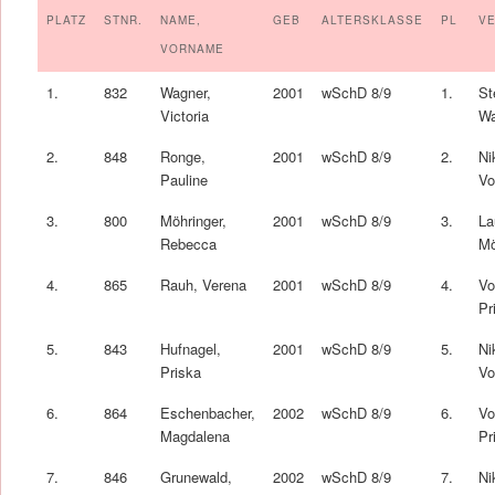
PLATZ
STNR.
NAME,
GEB
ALTERSKLASSE
PL
VE
VORNAME
1.
832
Wagner,
2001
wSchD 8/9
1.
St
Victoria
Wa
2.
848
Ronge,
2001
wSchD 8/9
2.
Ni
Pauline
Vo
3.
800
Möhringer,
2001
wSchD 8/9
3.
La
Rebecca
Mö
4.
865
Rauh, Verena
2001
wSchD 8/9
4.
Vo
Pr
5.
843
Hufnagel,
2001
wSchD 8/9
5.
Ni
Priska
Vo
6.
864
Eschenbacher,
2002
wSchD 8/9
6.
Vo
Magdalena
Pr
7.
846
Grunewald,
2002
wSchD 8/9
7.
Ni