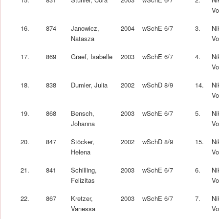
Vo
16.
874
Janowicz,
2004
wSchE 6/7
3.
Ni
Natasza
Vo
17.
869
Graef, Isabelle
2003
wSchE 6/7
4.
Ni
Vo
18.
838
Dumler, Julia
2002
wSchD 8/9
14.
Ni
Vo
19.
868
Bensch,
2003
wSchE 6/7
5.
Ni
Johanna
Vo
20.
847
Stöcker,
2002
wSchD 8/9
15.
Ni
Helena
Vo
21.
841
Schilling,
2003
wSchE 6/7
6.
Ni
Felizitas
Vo
22.
867
Kretzer,
2003
wSchE 6/7
7.
Ni
Vanessa
Vo