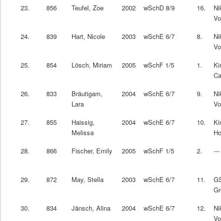
23.
856
Teufel, Zoe
2002
wSchD 8/9
16.
Ni
Vo
24.
839
Hart, Nicole
2003
wSchE 6/7
8.
Ni
Vo
25.
854
Lösch, Miriam
2005
wSchF 1/5
1.
Ki
Ca
26.
833
Bräutigam,
2004
wSchE 6/7
9.
Ni
Lara
Vo
27.
855
Haissig,
2004
wSchE 6/7
10.
Ki
Melissa
Ho
28.
866
Fischer, Emily
2005
wSchF 1/5
2.
---
29.
872
May, Stella
2003
wSchE 6/7
11.
G
Gr
30.
834
Jänsch, Alina
2004
wSchE 6/7
12.
Ni
Vo