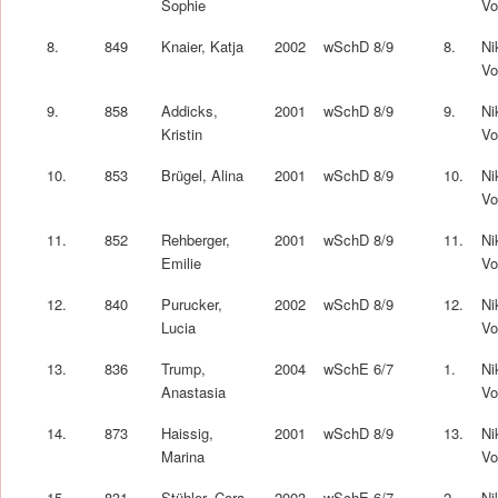
Sophie
Vo
8.
849
Knaier, Katja
2002
wSchD 8/9
8.
Ni
Vo
9.
858
Addicks,
2001
wSchD 8/9
9.
Ni
Kristin
Vo
10.
853
Brügel, Alina
2001
wSchD 8/9
10.
Ni
Vo
11.
852
Rehberger,
2001
wSchD 8/9
11.
Ni
Emilie
Vo
12.
840
Purucker,
2002
wSchD 8/9
12.
Ni
Lucia
Vo
13.
836
Trump,
2004
wSchE 6/7
1.
Ni
Anastasia
Vo
14.
873
Haissig,
2001
wSchD 8/9
13.
Ni
Marina
Vo
15.
831
Stühler, Cora
2003
wSchE 6/7
2.
Ni