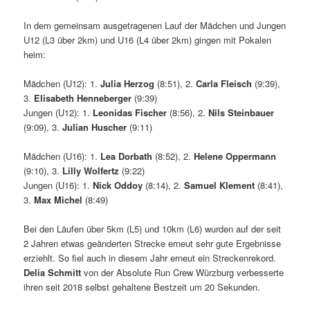
In dem gemeinsam ausgetragenen Lauf der Mädchen und Jungen
U12 (L3 über 2km) und U16 (L4 über 2km) gingen mit Pokalen
heim:
Mädchen (U12): 1.
Julia Herzog
(8:51), 2.
Carla Fleisch
(9:39),
3.
Elisabeth Henneberger
(9:39)
Jungen (U12): 1.
Leonidas Fischer
(8:56), 2.
Nils Steinbauer
(9:09), 3.
Julian Huscher
(9:11)
Mädchen (U16): 1.
Lea Dorbath
(8:52), 2.
Helene Oppermann
(9:10), 3.
Lilly Wolfertz
(9:22)
Jungen (U16): 1.
Nick Oddoy
(8:14), 2.
Samuel Klement
(8:41),
3.
Max Michel
(8:49)
Bei den Läufen über 5km (L5) und 10km (L6) wurden auf der seit
2 Jahren etwas geänderten Strecke erneut sehr gute Ergebnisse
erziehlt. So fiel auch in diesem Jahr erneut ein Streckenrekord.
Delia Schmitt
von der Absolute Run Crew Würzburg verbesserte
ihren seit 2018 selbst gehaltene Bestzeit um 20 Sekunden.