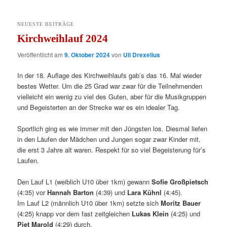
NEUESTE BEITRÄGE
Kirchweihlauf 2024
Veröffentlicht am
9. Oktober 2024
von
Uli Drexelius
In der 18. Auflage des Kirchweihlaufs gab’s das 16. Mal wieder
bestes Wetter. Um die 25 Grad war zwar für die Teilnehmenden
vielleicht ein wenig zu viel des Guten, aber für die Musikgruppen
und Begeisterten an der Strecke war es ein idealer Tag.
Sportlich ging es wie immer mit den Jüngsten los. Diesmal liefen
in den Läufen der Mädchen und Jungen sogar zwar Kinder mit,
die erst 3 Jahre alt waren. Respekt für so viel Begeisterung für’s
Laufen.
Den Lauf L1 (weiblich U10 über 1km) gewann
Sofie Großpietsch
(4:35) vor
Hannah Barton
(4:39) und
Lara Kühnl
(4:45).
Im Lauf L2 (männlich U10 über 1km) setzte sich
Moritz Bauer
(4:25) knapp vor dem fast zeitgleichen
Lukas Klein
(4:25) und
Piet Marold
(4:29) durch.