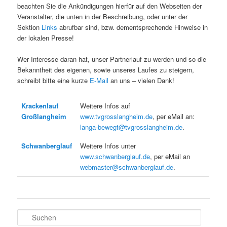
beachten Sie die Ankündigungen hierfür auf den Webseiten der
Veranstalter, die unten in der Beschreibung, oder unter der
Sektion
Links
abrufbar sind, bzw. dementsprechende Hinweise in
der lokalen Presse!
Wer Interesse daran hat, unser Partnerlauf zu werden und so die
Bekanntheit des eigenen, sowie unseres Laufes zu steigern,
schreibt bitte eine kurze
E-Mail
an uns – vielen Dank!
Krackenlauf
Weitere Infos auf
Großlangheim
www.tvgrosslangheim.de
, per eMail an:
langa-bewegt@tvgrosslangheim.de
.
Schwanberglauf
Weitere Infos unter
www.schwanberglauf.de
, per eMail an
webmaster@schwanberglauf.de
.
S
u