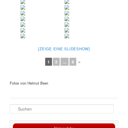
[ZEIGE EINE SLIDESHOW]
1
2
...
8
►
Fotos von Helmut Beer.
S
u
c
h