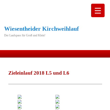
Wiesentheider Kirchweihlauf
Der Laufspass für Groß und Klein!
Hauptmenü
Zum
primären
Zieleinlauf 2018 L5 und L6
Inhalt
springen