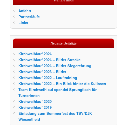
Weitere Infos
e
n
Anfahrt
Partnerläufe
Links
Neueste Beiträge
Kirchweihlauf 2024
Kirchweihlauf 2024 – Bilder Strecke
Kirchweihlauf 2024 – Bilder Siegerehrung
Kirchweihlauf 2023 – Bilder
Kirchweihlauf 2022 – Lauftraining
Kirchweihlauf 2022 – Ein Blick hinter die Kulissen
Team Kirchweihlauf spendet Sprungtisch für
Turnerinnen
Kirchweihlauf 2020
Kirchweihlauf 2019
Einladung zum Sommerfest des TSV/DJK
Wiesentheid