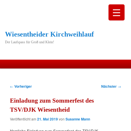
Wiesentheider Kirchweihlauf
Der Laufspass für Groß und Klein!
Hauptmenü
Zum
primären
Beitragsnavigation
←
Vorheriger
Nächster
→
Inhalt
Einladung zum Sommerfest des
springen
TSV/DJK Wiesentheid
Veröffentlicht am
21. Mai 2019
von
Susanne Mann
Herzliche Einladung zum Sommerfest des TSV/DJK