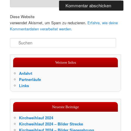
Diese Website
verwendet Akismet, um Spam zu reduzieren.
Erfahre, wie deine
Kommentardaten verarbeitet werden.
S
u
c
h
Weitere Infos
e
n
Anfahrt
Partnerläufe
Links
Neueste Beiträge
Kirchweihlauf 2024
Kirchweihlauf 2024 – Bilder Strecke
Kirchweihlauf 2024 – Bilder Siegerehrung